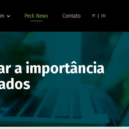
am
Peck News
Contato
PT
EN
ar a importância
gados