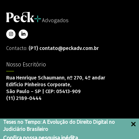
Contacto:
(PT) contato@peckadv.com.br
Nosso Escritório
Rua Henrique Schaumann, nº 270, 4º andar
Edifício Pinheiros Corporate,
São Paulo – SP | CEP: 05413-909
(11) 2189-0444
Teses no Tempo: A Evolução do Direito Digital no
Judiciário Brasileiro
Canal de integridad
Confira nossa pesquisa inédita
Termos e Condições de Uso