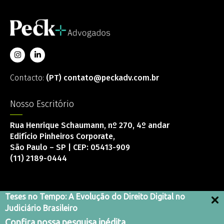
Contacto:
(PT) contato@peckadv.com.br
Nosso Escritório
Rua Henrique Schaumann, nº 270, 4º andar
Edifício Pinheiros Corporate,
São Paulo – SP | CEP: 05413-909
(11) 2189-0444
Teses no Tempo: A Evolução do Direito Digital no
Judiciário Brasileiro
Canal de integridad
Confira nossa pesquisa inédita
Termos e Condições de Uso